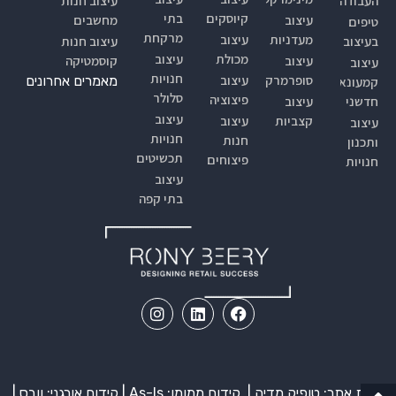
העבודה
עיצוב חנות
קיוסקים
בתי
עיצוב
מחשבים
טיפים
מרקחת
מעדניות
עיצוב
בעיצוב
עיצוב חנות
מכולת
עיצוב
עיצוב
קוסמטיקה
עיצוב
חנויות
סופרמרקטים
עיצוב
מאמרים אחרונים
קמעונאי
סלולר
פיצוציה
חדשני
עיצוב
עיצוב
קצביות
עיצוב
עיצוב
חנויות
חנות
ותכנון
תכשיטים
פיצוחים
חנויות
עיצוב
בתי קפה
בניית אתר: טופיק מדיה |
קידום ממומן:
As-Is | קידום אורגני: וובס |