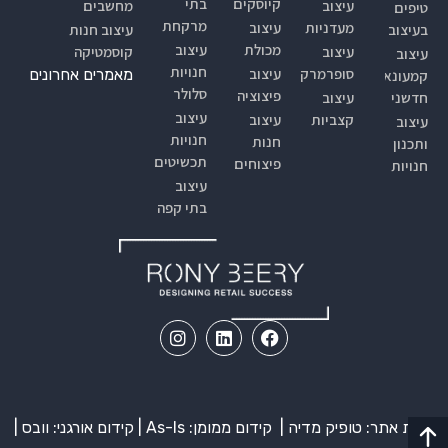
קיוסקים
בתי
עיצוב
מחשבים
טיפים
מרקחת
מעדניות
עיצוב
בעיצוב
עיצוב חנות
מכולת
עיצוב
עיצוב
קוסמטיקה
עיצוב
חנויות
סופרמרקטים
עיצוב
מאמרים אחרונים
קמעונאי
סלולר
פיצוציה
חדשני
עיצוב
עיצוב
קצביות
עיצוב
עיצוב
חנויות
חנות
ותכנון
תכשיטים
פיצוחים
חנויות
עיצוב
בתי קפה
בניית אתר: טופיק מדיה |
קידום ממומן:
As-Is | קידום אורגני: וובס |