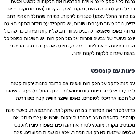
נרצה ללא ספק לייצר אווירה המזמינה את הלקוחות למשש ולגעת.
כדי להגיע למטרה הזאת, נמקם לאורך הקירות (ואם יש מקום – אז
גם בתוך החלל עצמו) סטנדים לירקות. במידה שהחלל הפנימי רחב
ידיים, נוכל ליצור מעברים ושורות, יש להקפיד על סידור מתקני תצוגה
מידוף באופן שיאפשר להכניס מגוון רחב של ירקות ופירות, כך שהכול
יוצג בעושר של צבעים וצורות אל מול הלקוחות. יש חשיבות בניצול כל
שטח בתצוגה – אם לצורך מכירה, תצוגה או העברת מסר מכירתי
באופן שיגרום ללקוח לקנות יותר.
פינות עם קונספט
על מנת להקל על הלקוחות ואפילו אם מדובר בחנות ירקות קטנה
למדי, כדאי ליצור פינות קונספטואליות. ניתן בהחלט להיעזר בשיטות
של תכנון אדריכלי לסופרים, באופן שיוצר חוויית קניה משודרגת.
כדאי לסדר את הסחורה בצורה שתקל את ההתמצאות, כאשר פינת
קונספט לדוגמה תציג מבחר של ירקות שורש או עצבי תיבול. אם
מכניסים מקרר, מומלץ לסדר את המדפים באופן הגיוני ולהכניס
שלטים שיתארו לא רק את המחיר, אלא גם שמות המוצרים. פינת