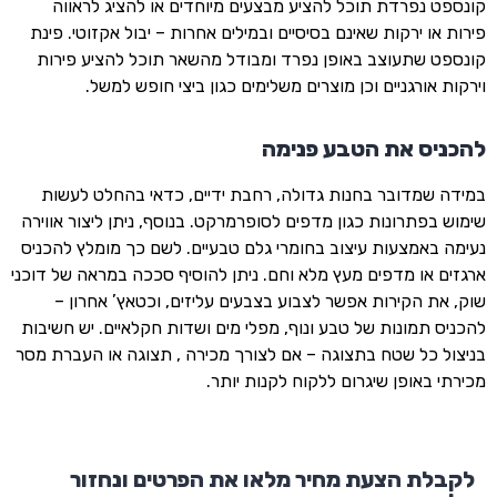
קונספט נפרדת תוכל להציע מבצעים מיוחדים או להציג לראווה
פירות או ירקות שאינם בסיסיים ובמילים אחרות – יבול אקזוטי. פינת
קונספט שתעוצב באופן נפרד ומבודל מהשאר תוכל להציע פירות
וירקות אורגניים וכן מוצרים משלימים כגון ביצי חופש למשל.
להכניס את הטבע פנימה
במידה שמדובר בחנות גדולה, רחבת ידיים, כדאי בהחלט לעשות
שימוש בפתרונות כגון מדפים לסופרמרקט. בנוסף, ניתן ליצור אווירה
נעימה באמצעות עיצוב בחומרי גלם טבעיים. לשם כך מומלץ להכניס
ארגזים או מדפים מעץ מלא וחם. ניתן להוסיף סככה במראה של דוכני
שוק, את הקירות אפשר לצבוע בצבעים עליזים, וכטאץ’ אחרון –
להכניס תמונות של טבע ונוף, מפלי מים ושדות חקלאיים. יש חשיבות
בניצול כל שטח בתצוגה – אם לצורך מכירה , תצוגה או העברת מסר
מכירתי באופן שיגרום ללקוח לקנות יותר.
לקבלת הצעת מחיר מלאו את הפרטים ונחזור