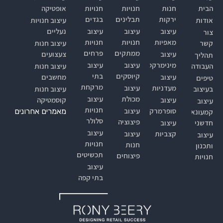
הבית
חנות
חנויות
חנויות
אופטיקה
ירקות
תבלינים
בגדים
אודות
עיצוב חנויות
עיצוב
עיצוב
עיצוב
נעליים
צור
מאפיות
חנויות
חנויות
קשר
עיצוב חנות
ממתקים
פרחים
עיצוב
צעצועים
תהליך
מינימרקט
עיצוב
עיצוב
העבודה
עיצוב חנות
קיוסקים
בתי
עיצוב
מחשבים
טיפים
מרקחת
מעדניות
עיצוב
בעיצוב
עיצוב חנות
מכולת
עיצוב
עיצוב
קוסמטיקה
עיצוב
חנויות
סופרמרקטים
עיצוב
מאמרים אחרונים
קמעונאי
סלולר
פיצוציה
חדשני
עיצוב
עיצוב
קצביות
עיצוב
עיצוב
חנויות
חנות
ותכנון
תכשיטים
פיצוחים
חנויות
עיצוב
בתי קפה