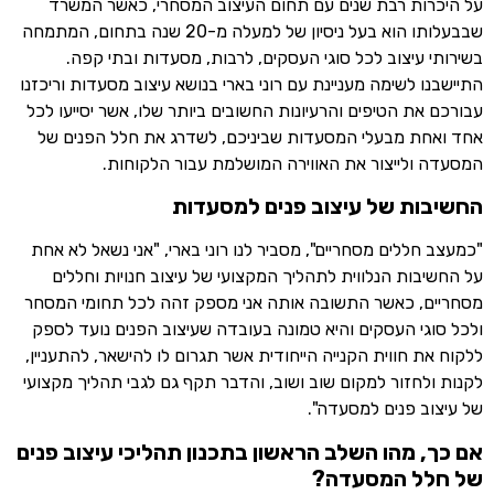
על היכרות רבת שנים עם תחום העיצוב המסחרי, כאשר המשרד
שבבעלותו הוא בעל ניסיון של למעלה מ-20 שנה בתחום, המתמחה
בשירותי עיצוב לכל סוגי העסקים, לרבות, מסעדות ובתי קפה.
התיישבנו לשימה מעניינת עם רוני בארי בנושא עיצוב מסעדות וריכזנו
עבורכם את הטיפים והרעיונות החשובים ביותר שלו, אשר יסייעו לכל
אחד ואחת מבעלי המסעדות שביניכם, לשדרג את חלל הפנים של
המסעדה ולייצור את האווירה המושלמת עבור הלקוחות.
החשיבות של עיצוב פנים למסעדות
"כמעצב חללים מסחריים", מסביר לנו רוני בארי, "אני נשאל לא אחת
על החשיבות הנלווית לתהליך המקצועי של עיצוב חנויות וחללים
מסחריים, כאשר התשובה אותה אני מספק זהה לכל תחומי המסחר
ולכל סוגי העסקים והיא טמונה בעובדה שעיצוב הפנים נועד לספק
ללקוח את חווית הקנייה הייחודית אשר תגרום לו להישאר, להתעניין,
לקנות ולחזור למקום שוב ושוב, והדבר תקף גם לגבי תהליך מקצועי
של עיצוב פנים למסעדה".
אם כך, מהו השלב הראשון בתכנון תהליכי עיצוב פנים
של חלל המסעדה?