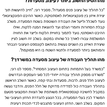
מהו הטיפ החשוב ביותר לעיצוב מסעדות?
"כל תהליך של עיצוב פנים מסעדה", מסביר רוני, "חייב להיעשות תוך
יצירת איזון בין פונקציונאליות לאסתטיקה, כאשר ההיבט הפונקציונאלי
נועד לשכלל ולייעל את העבודה השוטפת בשטח המסעדה, משלב
קבלת הסחורות וחומרי הגלם ועד להוצאת המנה ללקוח, ואילו
ההיבט האסתטי, נועד לתמוך בחוויית הלקוח ולייצר את החוויה
המושלמת עבורו לאורך כל שהותו במקום. בשלב זה חשוב לציין
שיצירת האיזון בין השניים נעשית בהתאם לקונספט העיצובי הנבחר
והמותאם ביותר למסעדה ולתנאי השטח בו היא ממוקמת".
מהו תהליך העבודה של עיצוב מסעדה במשרדך?
"כמשרד בעל התמחות בתחום העיצוב המסחרי", מספר לנו רוני,
"משרדנו מספק תהליך עבודה ייחודי לכל סוגי העסקים הנדרשים
לעיצוב חלל פנים, לרבות, מסעדות ובתי קפה, כאשר השלב הראשון
בתהליך העבודה כול למדידה מדויקת של חלל הפנים, והדבר נעשה
במקביל לחשיבה קונספטואלית משותפת של הצוות המקצועי מטעם
המשרד לבין בעלי המסעדה, בכל הנוגע להגדרת החזון העיצובי של
המקום. בשלב השני, החזון העיצובי מתגבש לכדי תכנית רעיונית