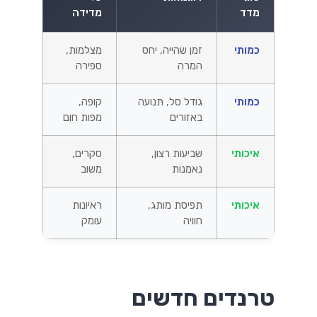
מדד
מדידה
כמותי
זמן שהייה, יחס
מצלמות,
המרה
ספירה
כמותי
גודל סל, תנועה
קופה,
באזורים
מפות חום
איכותי
שביעות רצון,
סקרים,
נאמנות
משוב
איכותי
תפיסת מותג,
ראיונות
חוויה
עומק
טרנדים חדשים