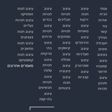
עמוד
עיצוב
עיצוב
עיצוב
עיצוב חנות
הבית
חנות
חנויות
חנויות
אופטיקה
ירקות
תבלינים
בגדים
אודות
עיצוב חנויות
עיצוב
עיצוב
עיצוב
נעליים
צור
מאפיות
חנויות
חנויות
קשר
עיצוב חנות
ממתקים
פרחים
עיצוב
צעצועים
תהליך
מינימרקט
עיצוב
עיצוב
העבודה
עיצוב חנות
קיוסקים
בתי
עיצוב
מחשבים
טיפים
מרקחת
מעדניות
עיצוב
בעיצוב
עיצוב חנות
מכולת
עיצוב
עיצוב
קוסמטיקה
עיצוב
חנויות
סופרמרקטים
עיצוב
מאמרים אחרונים
קמעונאי
סלולר
פיצוציה
חדשני
עיצוב
עיצוב
קצביות
עיצוב
עיצוב
חנויות
חנות
ותכנון
תכשיטים
פיצוחים
חנויות
עיצוב
בתי קפה