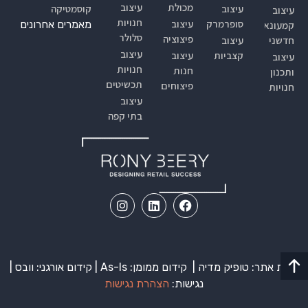
מכולת
עיצוב
עיצוב
קוסמטיקה
עיצוב
חנויות
סופרמרקטים
עיצוב
מאמרים אחרונים
קמעונאי
סלולר
פיצוציה
חדשני
עיצוב
עיצוב
קצביות
עיצוב
עיצוב
חנויות
חנות
ותכנון
תכשיטים
פיצוחים
חנויות
עיצוב
בתי קפה
בניית אתר: טופיק מדיה |
קידום ממומן:
As-Is | קידום אורגני: וובס |
נגישות:
הצהרת נגישות