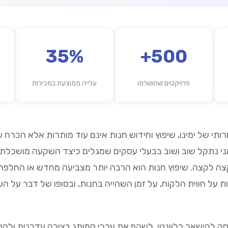
35%
500+
פרויקטים שהושלמו
עלייה ממוצעת במכירות
תי של ימינו, שיפוץ וחידוש חנות אינם עוד מותרות אלא הכרח 
 אני נתקל שוב ושוב בבעלי עסקים שמגלים כיצד השקעה מושכל
 לקצה. שיפוץ חנות הוא הרבה יותר מצביעה מחדש או החלפת ר
 על חווית הלקוח, על זמן השהייה בחנות, ובסופו של דבר על 
ק להישאר רלוונטי, לשקף את ערכי המותג בצורה עדכנית ולה