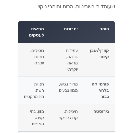
שעומדות בשריטות, מכות וחומרי ניקוי.
חומר
יתרונות
מתאים
לעסקים
קוורץ/אבן
עמידות
בוטיקים,
קיסר
גבוהה,
חנויות
מראה
יוקרה
יוקרתי
פורמייקה
מחיר נגיש,
חנויות
בלחץ
מגוון צבעים
רשת,
גבוה
מינימרקטים
נירוסטה
היגיינית,
מזון, בתי
קלה לניקוי
קפה,
מאפיות