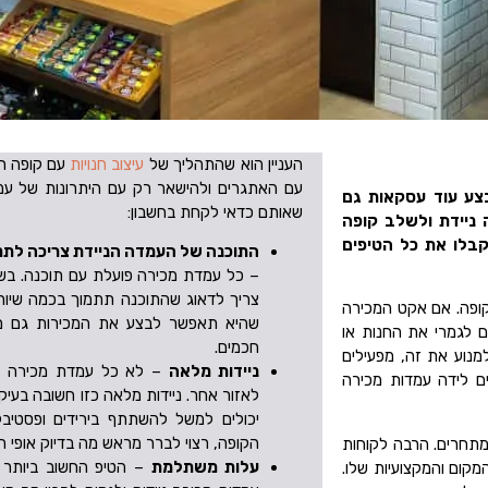
העניין הוא שהתהליך של
עיצוב חנויות
עם קופה חכ
עם האתגרים ולהישאר רק עם היתרונות של עמדו
בצע עוד עסקאות גם
שאותם כדאי לקחת בחשבון:
ניידת ולשלב קופה
בלו את כל הטיפים
התוכנה של העמדה הניידת צריכה לתמ
– כל עמדת מכירה פועלת עם תוכנה. בשבי
צריך לדאוג שהתוכנה תתמוך בכמה שיותר
ופה. אם אקט המכירה
שהיא תאפשר לבצע את המכירות גם ממכ
ם לגמרי את החנות או
חכמים.
מנוע את זה, מפעילים
ניידות מלאה
– לא כל עמדת מכירה ני
ם לידה עמדות מכירה
לאזור אחר. ניידות מלאה כזו חשובה בעיקר
יכולים למשל להשתתף בירידים ופסטיבל
הקופה, רצוי לברר מראש מה בדיוק אופי הנ
המתחרים. הרבה לקוחות
עלות משתלמת
– הטיפ החשוב ביותר ה
קום והמקצועיות שלו.