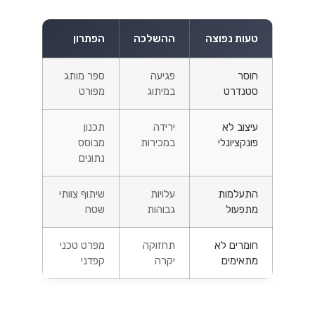
טעות נפוצה
ההשלכה
הפתרון
חוסר
פגיעה
ספר מותג
סטנדרט
במיתוג
מפורט
עיצוב לא
ירידה
תכנון
פונקציונלי
במכירות
מבוסס
נתונים
התעלמות
עלויות
שיתוף צוותי
מתפעול
גבוהות
שטח
חומרים לא
תחזוקה
מפרט טכני
מתאימים
יקרה
קפדני