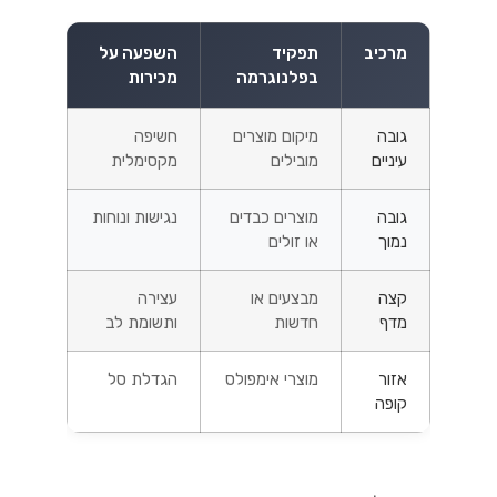
מרכיב
תפקיד
השפעה על
בפלנוגרמה
מכירות
גובה
מיקום מוצרים
חשיפה
עיניים
מובילים
מקסימלית
גובה
מוצרים כבדים
נגישות ונוחות
נמוך
או זולים
קצה
מבצעים או
עצירה
מדף
חדשות
ותשומת לב
אזור
מוצרי אימפולס
הגדלת סל
קופה