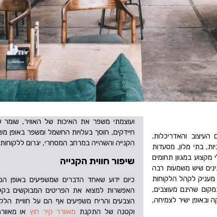
ועוצמתי משפר את האיכות של האוויר, שומר ע
חיידקים, חוסך בעלויות החשמל ומשפר באופן משמ
העיצוב והאדריכלות.
הקנייה והשהייה במרחב המסחרי, יגרום ללקוחות ל
ות, בתי מלון, מסעדות
מקצוע במגוון תחומים
שיפור חווית הקנייה
בינים שיש משמעות רבה
 מעניק לקהל הלקוחות
כיום ידוע שאחד הדברים שמשפיעים באופן המ
מקום שהינם מעוצבים,
האפשרות למצוא את הפריטים המבוקשים בקלות
ה ובאופן ישיר לצמיחה,
הצבעים והריח משפיעים אף הם על חוויית הלק
וקטנה של התקנת
מאוורר קיר חוץ
או מאוורר