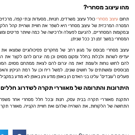
מהו עיצוב מסחרי?
תחום
עיצוב מסחרי
כולל עיצוב משרדים, חנויות, מסעדות ובתי קפה, מרכזים מ
המטרה המרכזית של עיצוב מסחרי היא לשפר את חוויית ושהיית קהל הלקו
ובמקומות המסחריים, להניעם לפעולה ולרכישה של כמה שיותר פריטים ומו
המסחרי במשך זמן רב ככל שניתן.
עיצוב מסחרי מבוסס על מגוון רחב של מחקרים פסיכולוגיים שמצאו את
יעדיפו לשהות ולבלות בחלל ומקום מסוים וכן מה יגרום להם לקצר את ה
להם לחוש נוחות ולעומת זאת מה יגרום להם לצאת ממתחם מסוים. המס
מבוססים ומושתתים על חושים שונים, למשל ריח וכן על רמת הניקיון והא
פועלים ו"עובדים" עלינו בני האדם הן באופן מודע והן באופן לא מודע במקביל.
היתרונות והתרומה של מאווררי תקרה לשדרוג חללים 
התקנת מאווררי תקרה בבית עסק, חנות ובכל חלל מסחרי אחר משפרת
התחושה של הלקוחות, את השהייה שלהם ואת חוויית הקנייה. מאוורר תקרה 