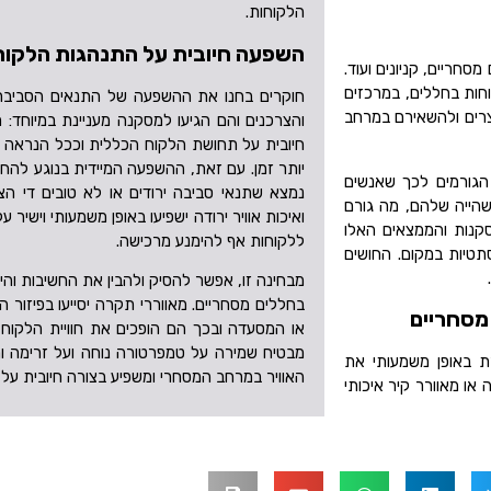
הלקוחות.
השפעה חיובית על התנהגות הלקוח
סחריים, קניונים ועוד.
חות בחללים, במרכזים
חוקרים בחנו את ההשפעה של התנאים הסביבת
צרים ולהשאירם במרחב
והצרכנים והם הגיעו למסקנה מעניינת במיוחד: ת
חיובית על תחושת הלקוח הכללית וככל הנראה יג
יותר זמן. עם זאת, ההשפעה המיידית בנוגע להח
 הגורמים לכך שאנשים
נמצא שתנאי סביבה ירודים או לא טובים די הצ
שהייה שלהם, מה גורם
ואיכות אוויר ירודה ישפיעו באופן משמעותי וישיר
קנות והממצאים האלו
ללקוחות אף להימנע מרכישה.
סתטיות במקום. החושים
מבחינה זו, אפשר להסיק ולהבין את החשיבות והית
בחללים מסחריים. מאווררי תקרה יסייעו בפיזור 
מסחריים
או המסעדה ובכך הם הופכים את חוויית הלקוח ל
מבטיח שמירה על טמפרטורה נוחה ועל זרימה ות
 באופן משמעותי את
האוויר במרחב המסחרי ומשפיע בצורה חיובית על ק
או מאוורר קיר איכותי