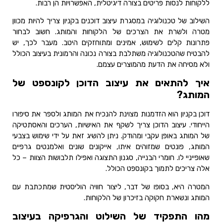
ללקוחות לנסות פריטים בצורה דיגיטלית, האפשרויות הן רבות.
השילוב של טכנולוגיה במסגרת עיצוב דוכנים בקניון צריך להיות מכוון
מטרה ולשרת את הצרכים של הלקוחות והמותג. חשוב לבחור
פתרונות קלים לשימוש, אמינים ומתוחזקים היטב. מעבר לכך, יש
להבטיח שהטכנולוגיה משתלבת בצורה נכונה והרמונית בעיצוב הכולל
ולא מסיחה את הדעת מהמוצרים עצמם.
איך להתאים את עיצוב הדוכן לקונספט של
המותג?
דוכן בקניון הוא הזדמנות מצוינת להנכיח את המותג ולספר את סיפורו
הייחודי. עיצוב הדוכן צריך לשקף את האישיות, הערכים והאסתטיקה
של המותג באופן עקבי ומהודק. ניתן להשיג זאת על ידי שימוש בצבעי
המותג, פונטים שמזוהים איתו, אייקונים שונים ואלמנטים גרפיים
שאופייניי לו. חומרי הבנייה, סגנון התצוגה ואפילו תלבושות הצוות – כל
אלה צריכים לתמוך בקונספט הכולל.
המטרה היא, בסופו של דבר, ליצור חוויה הוליסטית שמתכתבת עם
המותג ונשארת חקוקה בזיכרון של הלקוחות.
מהו התפקיד של השילוט והגרפיקה בעיצוב