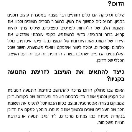
הדוכן?
שילוט וגרפיקה הם כלים חזותיים רבי עוצמה במסגרת עיצוב דוכנים
בקניון. הם יכולים למשוך את העין, להעביר מסרים חשובים ולכוון את
תשומת הלב של הלקוחות לפריטים ספציפיים. שילוט צריך להיות
קריא, ברור ותמציתי. כדאי להשתמש בקופי עוצמתי שמדגיש את
הייחוד של המותג ואת היתרונות של המוצרים. גרפיקה איכותית, כולל
צילומים וקולאז'ים, יכולה ליצור אימפקט ויזואלי משמעותי. חשוב שכל
האלמנטים הגרפיים ישתלבו בצורה הרמונית זה עם זה ועם העיצוב
הכללי של הדוכן.
כיצד להתאים את העיצוב לזרימת התנועה
בקניון?
האופן שבו מחולק הדוכן צריכה להתחשב בזרימת התנועה הטבעית
של הקניון ולמנף אותה כדי למקסם חשיפה ומעורבות של לקוחות. דוכן
שממוקם בצורה אסטרטגית ומוצב בכיוון הנכון יוכל לתפוס את תשומת
הלב של העוברים ושבים ולמשוך אותם פנימה. מומלץ למקם את הדוכן
בנקודות מפתח כמו צמתים מרכזיים, ליד עוגני תנועה או בקרבת
חנויות משלימות.