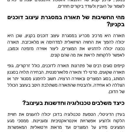
לשמור על העניין ולעודד ביקורים חוזרים.
מהי החשיבות של תאורה במסגרת עיצוב דוכנים
בקניון?
תאורה היא מרכיב מכריע במסגרת עיצוב דוכנים בקניון, שכן היא
יכולה להפוך את החוויה הוויזואלית למדהימה או מלאכזבת. תאורה
נכונה יכולה להדגיש את המוצרים, ליצור אווירה מזמינה וכמובן,
לאפשר ללקוחות לראות את מה שהם קונים.
קיימים סוגים רבים של פתרונות תאורה לדוכנים, כולל זרקורים, גופי
תאורה שקועים, סרטי לד ותאורה פלואורסנטית. הבחירה תלויה בסגנון
המותג, בסוג המוצרים ובאווירה הרצויה. חשוב להימנע מסנוור יתר או
הצללה לא אחידה, ולהבטיח שהתאורה משתלבת היטב בעיצוב הכולל
של הדוכן.
כיצד משלבים טכנולוגיה וחדשנות בעיצוב?
בעידן הדיגיטלי, הטמעת טכנולוגיה בדוכן יכולה להעצים את חוויית
הלקוח ולהציע אפשרויות אינטראקטיביות ומעניינות. ממסכי מגע
המציגים מידע על המוצרים ועד מראות וירטואליות המאפשרות