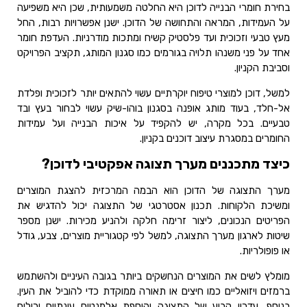
בחירת חומרי הבנייה לדוכן היא החלטה משמעותית, שכן היא משפיעה
על העמידות, המראה והתחושה של הדוכן. ישנן אפשרויות רבות, החל
מעץ טבעי וזכוכית ועד פלסטיק קשיח ומתכות מודרניות. העדפת חומר
אחד על פני משנהו תלויה בגורמים כמו סגנון המותג, תקציב הפרויקט
וסביבת הקניון.
למשל, דוכן למוצרי טיפוח יוקרתיים עשוי להתאים יותר לזכוכית ופלדת
אל-חלד, בעוד מותג אופנה בסגנון בוהו-שיק עשוי לבחור בעץ ובד
טבעיים. בכל מקרה, יש להקפיד על איכות הבנייה ועל עמידות
החומרים במסגרת עיצוב דוכנים בקניון.
כיצד מתכננים מערך תצוגה אפקטיבי לדוכן?
מערך התצוגה של הדוכן הוא הבמה המרכזית להצגת המוצרים
ומשיכת הלקוחות. תכנון אסטרטגי של התצוגה יכול להדגיש את
הפריטים הנכונים, ליצור זרימה חלקה ולהניע מכירות. ישנן מספר
שיטות לארגון מערך התצוגה, למשל לפי קטגוריית מוצרים, צבע, גודל
או פופולריות.
מומלץ לשים את המוצרים הנחשקים ביותר בגובה העיניים ולהשתמש
ברמזים ויזואליים כמו חיצים או תאורה ממוקדת כדי להוביל את העין.
בנוסף, עדכון קבוע של התצוגה והוספת אלמנטים עונתיים יכולים