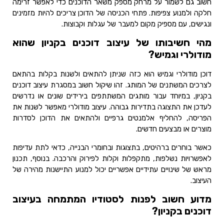
חשוב גם לשמור על מרחק מספק משאר הדוכנים כדי לאפשר זרימה
חלקה ולמנוע צפיפות. פתחי הכניסה של הדוכן צריכים להיות מזמינים
ונגישים, עם מספיק מקום למעבר של עגלות וקבוצות.
מהי חשיבותו של עיצוב דוכנים בקניון שהוא
מודולרי וגמיש?
דוכן מודולרי וגמיש הוא כזה שניתן להתאים ולשנות בקלות בהתאם
לצרכים המשתנים של המותג. זהו שיקול חשוב במסגרת עיצוב דוכנים
בקניון, במיוחד עבור מותגים המשתתפים בירידים שונים או נדרשים
לעדכן את התצוגה בתדירות גבוהה. עיצוב מודולרי מאפשר לשנות את
הפריסה, להחליף אלמנטים גרפיים ולהתאים את הדוכן לסדרות
מוצרים או מבצעים חדשים.
כאשר בוחרים ברהיטים, בתצוגות ובחומרי הבנייה, כדאי לתת עדיפות
לאפשרויות נשלפות, מתקפלות וקלות לפירוק והרכבה. בנוסף, תכנון
מראש של שינויים עתידיים אפשריים יכול למנוע התיישנות מהירה של
העיצוב.
מדוע חשוב לפנות לסטודיו המתמחה בעיצוב
דוכנים בקניון?