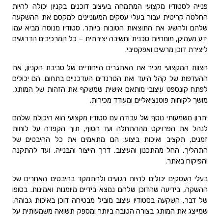
פנייה לסטודיו מקצועי המתמחה בעיצוב דוכנים בקניון יכולה להיות
החלטה קריטית עבור בעלי עסקים המעוניינים למקסם את ההשקעה
שלהם ולהשיג את התוצאות הטובות ביותר. סטודיו מנוסה מביא עמו
ידע מעמיק, מומחיות טכנית וחשיבה יצירתית – כל המרכיבים הדרושים
ליצירת דוכן מרשים ואפקטיבי.
הצוות המקצועי מכיר את האתגרים הייחודיים של סביבת הקניון, את
ההעדפות של קהל היעד ואת הטרנדים העדכניים בתחום. הם יכולים
לפתח קונספט עיצובי מותאם אישית שמשקף את הזהות של המותג,
מושך לקוחות פוטנציאליים ומעודד מכירות.
יתרון משמעותי נוסף של עבודה עם סטודיו מקצועי הוא היכולת שלהם
לנהל את הפרויקט מההתחלה ועד הסוף, תוך הקפדה על לוחות
זמנים, תקציב ואיכות ביצוע. הם מתאמים את כל ההיבטים של
התהליך, החל מהתכנון והעיצוב, דרך הייצור והבנייה, ועד להתקנה
והפיקוח באתר.
בעלי העסקים יכולים להיות רגועים ולהתמקד בהיבטים האחרים של
ההשקה, בידיעה שהדוכן שלהם נמצא בידיים מיומנות ואמינות. בסופו
של דבר, השקעה בסטודיו עיצוב מוביל מבטיחה דוכן באיכות גבוהה,
שמייצג את המותג בצורה הטובה ביותר ומספק תשואה משמעותית על