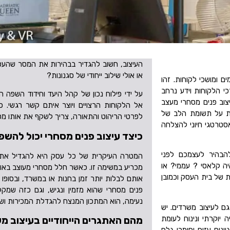
העיצוב, חשוב להגדיר בבהירות את המסר שהעסק
או אולי שילוב ייחודי של סגנונות?
ם ומושכי לקוחות. זהו
י הלקוחות וידע נרחב
על ידי פילוח נכון של קהל היעד וחידוד השפה ה
יצוב פנים מסחרי מעצב
אל הלקוחות הרצויים ויוצר איתם קשר רגשי. כ
רות על תשומת הלב של
לפרטי הריהוט והתאורה, צריך לשקף את אותו מסר
סטרטגי חיוני להצלחה
כיצד עיצוב פנים מסחרי יכול להשפ
להבהיר לעצמכם לפני
המטרה העיקרית של כל עסק היא להגדיל את הר
היה קלאסי ? עממי? או
מכריע במשימה זו. כאשר חלל מסחרי מעוצב באופן
ת של בית העסק וכמובן
אותם לבלות יותר זמן בחנות או במשרד, ובסופו ש
פנים מסחרי שהוא מזמין ונגיש, וגם כזה שמקל
נעימה, הוא המתכון המנצח להגדלת המכירות ושיפ
 גם לעיצוב משרדים. יש
יוקרתי ונינוח לעומת
מהם האתגרים הייחודיים בעיצוב מ
ונים עזים וחומרי גלם