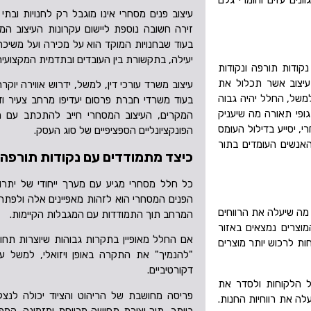
עיצוב פנים מסחרי אינו מוגבל רק לחנויות ובתי
זירה חשובה נוספת ליישום עקרונות העיצוב המ
בעוד שבחנויות המוקד הוא על מכירה ועל משיכת
יעילה, בתקשורת בין העובדים ובתדמית המקצועית
נקודות תורפה ונקודות
 עיצוב אשר תכלול את
עיצוב משרד עורכי דין, למשל, ידרוש אווירה יוקרת
משל, החלל יהיה גבוה
בעוד משרדי חברת פרסום יעדיפו מרחב צעיר ודינ
 גופי תאורה מה שיעניק
המקרים, העיצוב המסחרי חייב להתכתב עם ה
 יסייע בדילול העומס
הפונקציונליים הספציפיים של סוג העסק.
אנשים העומדים בתור
כיצד מתמודדים עם נקודות תורפה 
כל חלל מסחרי מגיע עם מערך ייחודי של יתרונ
הפנים המסחרי הוא לזהות מאפיינים אלה ולפת
 מה שיעלה את הרווחים
המרחב תוך התמודדות עם המגבלות הקיימות.
מוצרים נמצאים באזור
אם החלל מאופיין בתקרות גבוהות שיוצרות תחושת
ות לרכוש יותר מוצרים
"להנמיך" את התקרה באופן ויזואלי, למשל ע
דקורטיביים.
על הלקוחות ולסדר את
פריסה מחושבת של הריהוט והציוד יכולה לנצ
עלה את רווחיות החנות.
ביותר, תוך יצירת תחושה מרווחת ומזמינה. המ