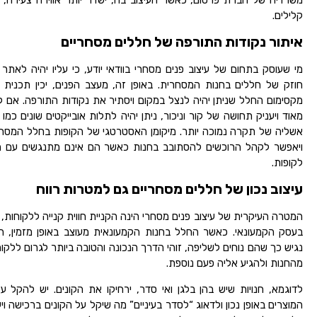
קלילים.
איתור נקודות התורפה של חללים מסחריים
מי שעוסק בתחום של עיצוב פנים מסחרי בוודאי יודע, כי עליו יהיה לאתר 
חוזק של חללים בחנות המסחרית. באופן זה, מעצב הפנים, יכין תכנית
מקסימום החלל שניתן יהיה לנצל במקום ויסתיר את נקודות התורפה. אם ל
מאוד ויעניק תחושה של קור וניכור, ניתן יהיה לתלות אובייקטים שונים כמו
אשליה של תקרה נמוכה יותר. מיקומן האסטרטגי של הקופות בחלל המסחרי,
ויאפשר לקהל הרוכשים להסתובב בחנות כאשר הם אינם מתנגשים עם ה
לקופות.
עיצוב נכון של חללים מסחריים גם למטרות רווח
המטרה העיקרית של עיצוב פנים מסחרי הינה הקניית חווית קנייה ללקוחות,
בעסק הקמעונאי. כאשר החלל בחנות הקמעונאית מעוצב באופן מזמין, ה
נגיש כך שהם נוחים לשליפה, זוהי הדרך הנכונה והטובה ביותר לגרום ללקוח
מהחנות ולהגיע אליה פעם נוספת.
לדוגמא, חנויות שיש בהן בלגן ואי סדר, ירחיקו את הקונים. יש להקל 
המוצרים באופן נכון ולדאוג “לסדר בעיניים” מה שיקל על הקונים ברכישה וי