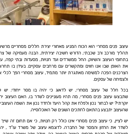
עיצוב פנים מסחרי הוא הכוח המניע מאחורי יצירת חללים מסחריים מרשימי
תהליך מורכב ורב שכבתי, הדורש חשיבה יצירתית, הבנה מעמיקה של צרכ
בתחומי העיצוב והשיווק. החל ממשרדים ועד חנויות, מסעדות ובתי קפה, ע
את האופן שבו אנו חווים ומתקשרים עם מרחבים עסקיים. בעידן בו תח
הצרכנים הפכה למשימה מאתגרת יותר מתמיד, עיצוב מסחרי הפך לכלי א
ולצמיחה של עסקים.
בכל חלל של עיצוב מסחרי, יש לדאוג כי יהיה בו מסר ייחודי. יש 
שתבצעו עיצוב פנים מסחרי, מה תהיו מעוניינים לשדר בו, האם העיצוב י
יוקרתי? יש לבחור נכון ולפלח את קהל היעד ולחדד נכון את השפה העיצובי
שהעיצוב יתבצע בהתאם לחתכים השונים של האוכלוסייה.
יש לציין, כי עיצוב פנים מסחרי אינו כולל רק חנויות, כי אם תחום זה שייך
לשדר את החזון והמסר של החברה. לדוגמא עיצוב של משרד עו”ד , יהיה 
משרדיה של חברת פרסום, כאשר העיצוב בה, ישדר יותר אווירה צעירה, גו